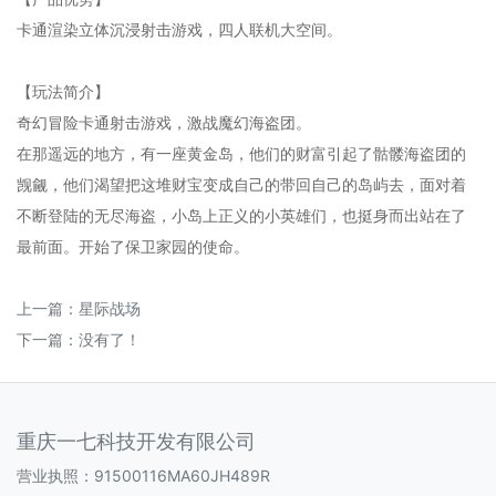
卡通渲染立体沉浸射击游戏，四人联机大空间。
【玩法简介】
奇幻冒险卡通射击游戏，激战魔幻海盗团。
在那遥远的地方，有一座黄金岛，他们的财富引起了骷髅海盗团的
觊觎，他们渴望把这堆财宝变成自己的带回自己的岛屿去，面对着
不断登陆的无尽海盗，小岛上正义的小英雄们，也挺身而出站在了
最前面。开始了保卫家园的使命。
上一篇：
星际战场
下一篇：没有了！
重庆一七科技开发有限公司
营业执照：91500116MA60JH489R